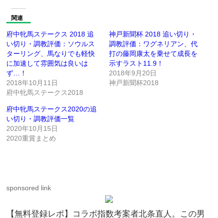
関連
府中牝馬ステークス 2018 追
神戸新聞杯 2018 追い切り・
い切り・調教評価：ソウルス
調教評価：ワグネリアン、代
ターリング、馬なりでも軽快
打の藤岡康太を乗せて成長を
に加速して雰囲気は良いは
示すラスト11.9！
ず…！
2018年9月20日
2018年10月11日
神戸新聞杯2018
府中牝馬ステークス2018
府中牝馬ステークス2020の追
い切り・調教評価一覧
2020年10月15日
2020重賞まとめ
sponsored link
【無料登録レポ】コラボ指数考案者北条直人。この男