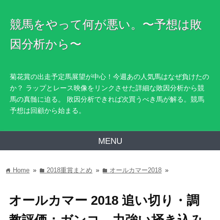
競馬をやって何が悪い。〜予想は敗
因分析から〜
菊花賞の出走予定馬展望が中心！今週あの人気馬はなぜ負けたの
か？ ラップとレース映像をリンクさせた詳細な敗因分析から競
馬の真髄に迫る。 敗因分析できれば次買うべき馬が解る。競馬
予想は回顧から始まる。
MENU
Home
»
2018重賞まとめ
»
オールカマー2018
»
home
folder
folder
オールカマー 2018 追い切り・調