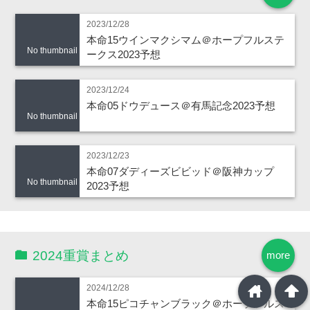
2023/12/28
本命15ウインマクシマム＠ホープフルステ
No thumbnail
ークス2023予想
2023/12/24
本命05ドウデュース＠有馬記念2023予想
No thumbnail
2023/12/23
本命07ダディーズビビッド＠阪神カップ
No thumbnail
2023予想
2024重賞まとめ
more
home
arrowup
2024/12/28
本命15ピコチャンブラック＠ホープフルス