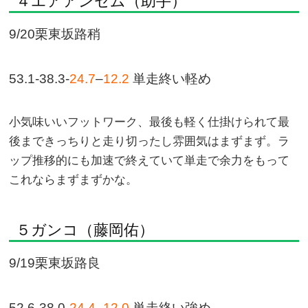
４エアアンセム（助手）
9/20栗東坂路稍
53.1-38.3-
24.7
–
12.2
単走終い軽め
小気味いいフットワーク、最後も軽く仕掛けられて最
後まできっちりと走り切ったし雰囲気はまずまず。ラ
ップ推移的にも加速で終えていて単走で余力をもって
これならまずまずかな。
５ガンコ（藤岡佑）
9/19栗東坂路良
52.6-38.0-
24.4
–
12.0
単走終い強め