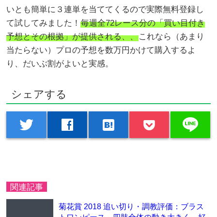
いとも簡単に３連単を当ててくるので実際無料登録し
て試してみました！
毎週全72レース分の「買い目付き
予想とその根拠」が提供される、、
これなら（あまり
当たらない）プロの予想を数万円かけて購入するよ
り、だいぶ割がよいと実感。
シェアする
line
twitter
facebook
hatenabookmark
関連記事
菊花賞 2018 追い切り・調教評価：ブラス
トワンピース、四肢全体の動き大きく、好