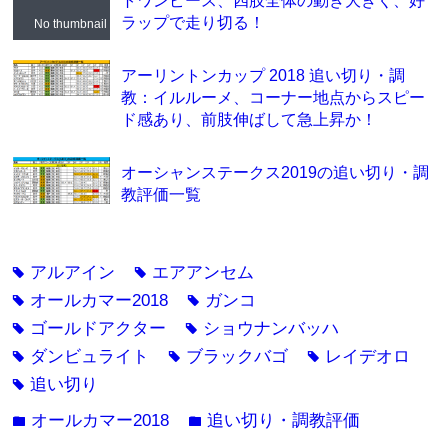
ラップで走り切る！
No thumbnail
アーリントンカップ 2018 追い切り・調
教：イルルーメ、コーナー地点からスピー
ド感あり、前肢伸ばして急上昇か！
オーシャンステークス2019の追い切り・調
教評価一覧
アルアイン
エアアンセム
tag
tag
オールカマー2018
ガンコ
tag
tag
ゴールドアクター
ショウナンバッハ
tag
tag
ダンビュライト
ブラックバゴ
レイデオロ
tag
tag
tag
追い切り
tag
オールカマー2018
追い切り・調教評価
folder
folder