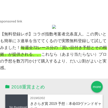
sponsored link
【無料登録レポ】コラボ指数考案者北条直人。この男いと
も簡単に３連単を当ててくるので実際無料登録して試して
みました！
毎週全72レース分の「買い目付き予想とその根
拠」が提供される、、
これなら（あまり当たらない）プロ
の予想を数万円かけて購入するより、だいぶ割がよいと実
感。
2018重賞まとめ
more
2019/02/02
きさらぎ賞 2019 予想：本命03ヴァンドギャ
No thumbnail