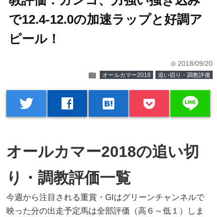
教評価：ガンコ、力強い掻き込み
で12.4-12.0の加速ラップと好調ア
ピール！
2018/09/20
time
folder
オールカマー2018
追い切り・調教評価
line
twitter
facebook
hatenabookmark
オールカマー2018の追い切
り・調教評価一覧
今週から注目される重賞・GIはグリーンチャンネルで
映った分の出走予定馬は全部評価（高６～低１）しま