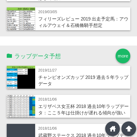
2019/03/05
フィリーズレビュー 2019 出走予定馬：アウ
ィルアウェイ＆石橋脩騎手想定
ラップデータ予想
more
2019/11/27
チャンピオンズカップ 2019 過去５年ラップ
データ
2018/11/06
エリザベス女王杯 2018 過去10年ラップデー
タ：ここ５年は仕掛けが遅れる傾向が強い
home
arrowup
2018/11/06
武蔵野ステークス 2018 過去10年ラップデー