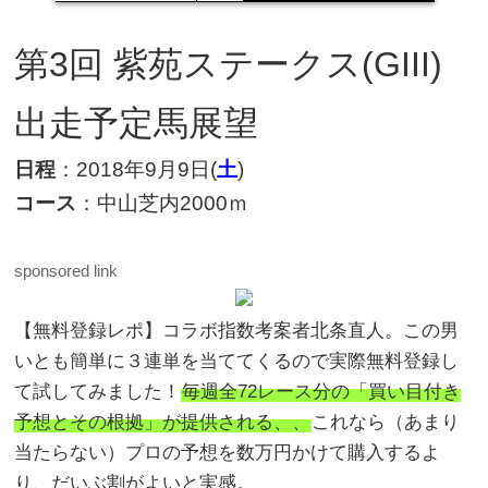
第3
回 紫苑ステークス(GIII)
出走予定馬展望
日程
：2018年9月9日(
土
)
コース
：中山芝内2000ｍ
sponsored link
【無料登録レポ】コラボ指数考案者北条直人。この男
いとも簡単に３連単を当ててくるので実際無料登録し
て試してみました！
毎週全72レース分の「買い目付き
予想とその根拠」が提供される、、
これなら（あまり
当たらない）プロの予想を数万円かけて購入するよ
り、だいぶ割がよいと実感。