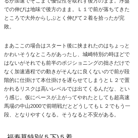
るが加速でそこまで優位性を取れず後方のまま。序盤
での伸びは地味で後方のまま。Ｌ１で前が落ちてきた
ところで大外からしぶとく伸びて２着を拾ったが完
敗。
まあここの場合はスタート後に挟まれたのはちょっと
かわいそうなところがあったし、城崎特別の時ほどで
はないがそれでも前半のポジショニングの拙さだけで
なく加速過程での動きがそんなに良くないので前が段
階的に仕掛けて本仕掛けを遅らせてしまうとＬ２で置
かれるリスクは高いレベルでは出てくるんだな、とい
う感じ。仮にペースが上がってやれたとしても超高速
馬場の中山2000で前哨戦だとどうしてもＬ２でもう一
段、となりやすくなる。そうなると不安がある。
福寿草特別(５下)５着