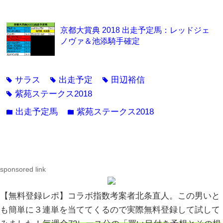
京都大賞典 2018 出走予定馬：レッドジェ
ノヴァ＆池添騎手確定
サラス
出走予定
田辺裕信
tag
tag
tag
紫苑ステークス2018
tag
出走予定馬
紫苑ステークス2018
folder
folder
sponsored link
【無料登録レポ】コラボ指数考案者北条直人。この男いと
も簡単に３連単を当ててくるので実際無料登録して試して