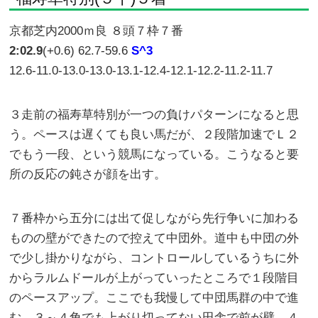
京都芝内2000ｍ良 ８頭７枠７番
2:02.9
(+0.6) 62.7-59.6
S^3
12.6-11.0-13.0-13.0-13.1-12.4-12.1-12.2-11.2-11.7
３走前の福寿草特別が一つの負けパターンになると思
う。ペースは遅くても良い馬だが、２段階加速でＬ２
でもう一段、という競馬になっている。こうなると要
所の反応の鈍さが顔を出す。
７番枠から五分には出て促しながら先行争いに加わる
ものの壁ができたので控えて中団外。道中も中団の外
で少し掛かりながら、コントロールしているうちに外
からラルムドールが上がっていったところで１段階目
のペースアップ。ここでも我慢して中団馬群の中で進
む。３～４角でも上がり切ってない田舎で前が壁、４