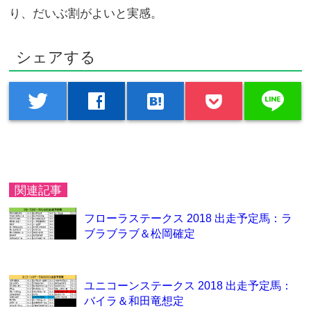
り、だいぶ割がよいと実感。
シェアする
line
twitter
facebook
hatenabookmark
関連記事
フローラステークス 2018 出走予定馬：ラ
ブラブラブ＆松岡確定
ユニコーンステークス 2018 出走予定馬：
バイラ＆和田竜想定