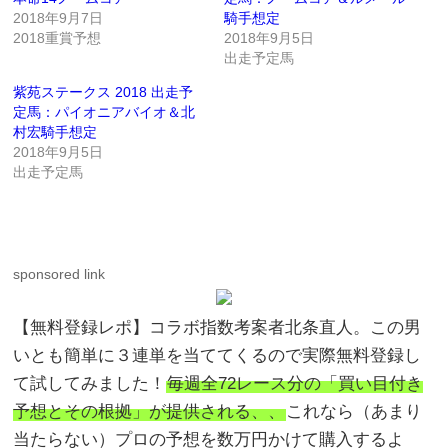
2018年9月7日
騎手想定
2018重賞予想
2018年9月5日
出走予定馬
紫苑ステークス 2018 出走予
定馬：パイオニアバイオ＆北
村宏騎手想定
2018年9月5日
出走予定馬
sponsored link
【無料登録レポ】コラボ指数考案者北条直人。この男
いとも簡単に３連単を当ててくるので実際無料登録し
て試してみました！
毎週全72レース分の「買い目付き
予想とその根拠」が提供される、、
これなら（あまり
当たらない）プロの予想を数万円かけて購入するよ