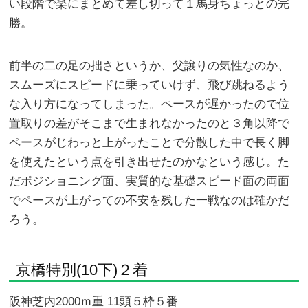
い段階で楽にまとめて差し切って１馬身ちょっとの完
勝。
前半の二の足の拙さというか、父譲りの気性なのか、
スムーズにスピードに乗っていけず、飛び跳ねるよう
な入り方になってしまった。ペースが遅かったので位
置取りの差がそこまで生まれなかったのと３角以降で
ペースがじわっと上がったことで分散した中で長く脚
を使えたという点を引き出せたのかなという感じ。た
だポジショニング面、実質的な基礎スピード面の両面
でペースが上がっての不安を残した一戦なのは確かだ
ろう。
京橋特別(10下)２着
阪神芝内2000ｍ重 11頭５枠５番