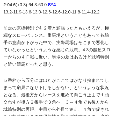
2:04.6
(+0.3) 64.3-60.0
S^4
13.2-11.9-13.6-13.0-12.6-12.6-12.0-11.8-11.4-12.2
前走の京橋特別でも２着と頑張ったともいえるが、極
端なスローバランス。重馬場ということもあって各騎
手の意識が下がった中で、実際馬場はそこまで悪化し
ていなかったというような感じの競馬。4.3の超超スロ
ーからの４Ｆ戦に近い。馬場の差はあるけど城崎特別
と近い競馬だったと思う。
５番枠から五分には出たがここではかなり挟まれてし
まって窮屈になり下げるしかない、というような状況
となる。最後方からレースを進めて向こう正面で１頭
交わすが後方２番手で３角へ。３～４角でも後方から
城崎特別の再現、中目から外目で追走、４角で促され