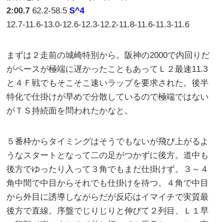
2:00.7
62.2-58.5
S^4
12.7-11.6-13.0-12.6-12.3-12.2-11.8-11.6-11.3-11.6
まずは２走前の城崎特別から。阪神の2000で内回りだ
がペースが極端に遅かったこともあってＬ２最速11.3
と４Ｆ戦でもそこそこ速いラップを要求された。後半
特化で仕掛けが早めで分散しているので極端ではない
がＴＳ持続面を問われたかなと。
５番枠からタイミングはそうでもないが飛び上がるよ
うなスタートとなって二の足がつかずに後方。道中も
後方でゆったり入って３角でもまだ仕掛けず。３～４
角中間で中目からそれでも仕掛けを待つ。４角で中目
から外目に誘導しながらだが反応はイマイチで実質最
後方で直線。序盤でじりじりと伸びて２列目、Ｌ１早