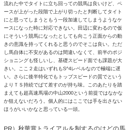
流れた中でタイトに立ち回っての競馬は良いけど、ペ
ースが上がった段階で上がり切ったと判断してタイト
にと思ってしまうともう一段加速してしまうようなケ
ースになった時に対応できない。田辺に変わるので仮
にそういう競馬になったとしても向こう正面からの動
きの意識を持ってくれると思うのでそこは良い。ただ
し馬自体に不安があるのは間違いなくて、前半のポジ
ショニングも怪しいし、基礎スピード面でも課題が大
きい。ここ２走はいずれもS^4レベルなので極端に遅
い。さらに後半特化でもトップスピードの質でという
よりＴＳ持続でばて差すのが持ち味。このあたりを踏
まえても超高速馬場の中山2000という前提ではなかな
か狙えないだろう。個人的にはここでは手を出さない
ほうがいいかなと思っている一頭。
PR）秋華賞トライアルを制するのはどの馬