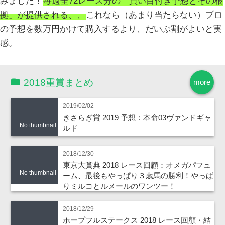
みました！
毎週全72レース分の「買い目付き予想とその根
拠」が提供される、、
これなら（あまり当たらない）プロ
の予想を数万円かけて購入するより、だいぶ割がよいと実
感。
2018重賞まとめ
more
2019/02/02
きさらぎ賞 2019 予想：本命03ヴァンドギャ
No thumbnail
ルド
2018/12/30
東京大賞典 2018 レース回顧：オメガパフュ
No thumbnail
ーム、最後もやっぱり３歳馬の勝利！やっぱ
りミルコとルメールのワンツー！
2018/12/29
ホープフルステークス 2018 レース回顧・結