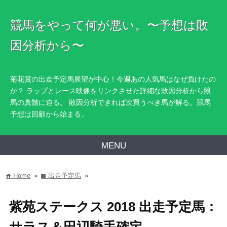
競馬をやって何が悪い。〜予想は敗
因分析から〜
菊花賞の出走予定馬展望が中心！今週あの人気馬はなぜ負けたの
か？ ラップとレース映像をリンクさせた詳細な敗因分析から競
馬の真髄に迫る。 敗因分析できれば次買うべき馬が解る。競馬
予想は回顧から始まる。
MENU
Home
»
出走予定馬
»
home
folder
紫苑ステークス 2018 出走予定馬：