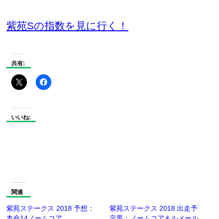
紫苑Sの指数を見に行く！
共有:
いいね:
関連
紫苑ステークス 2018 予想：
紫苑ステークス 2018 出走予
本命14ノームコア
定馬：ノームコア＆ルメール