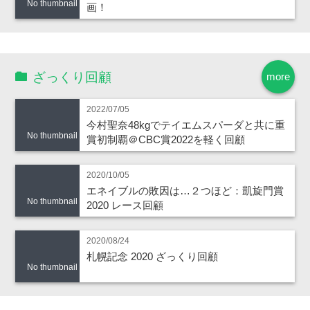
No thumbnail
画！
ざっくり回顧
more
2022/07/05
今村聖奈48kgでテイエムスパーダと共に重
No thumbnail
賞初制覇＠CBC賞2022を軽く回顧
2020/10/05
エネイブルの敗因は…２つほど：凱旋門賞
No thumbnail
2020 レース回顧
2020/08/24
札幌記念 2020 ざっくり回顧
No thumbnail