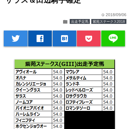
サラス＆田辺騎手確定
2018/09/06
time
folder
出走予定馬
紫苑ステークス2018
line
twitter
facebook
hatenabookmark