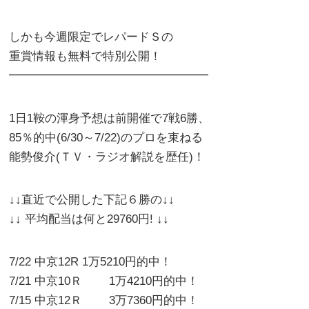
しかも今週限定でレパードＳの
重賞情報も無料で特別公開！
━━━━━━━━━━━━━━━━━
1日1鞍の渾身予想は前開催で7戦6勝、
85％的中(6/30～7/22)のプロを束ねる
能勢俊介(ＴＶ・ラジオ解説を歴任)！
↓↓直近で公開した下記６勝の↓↓
↓↓ 平均配当は何と29760円! ↓↓
7/22 中京12R 1万5210円的中！
7/21 中京10Ｒ 1万4210円的中！
7/15 中京12Ｒ 3万7360円的中！