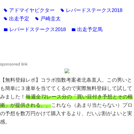
アドマイヤビクター
レパードステークス2018
tag
tag
出走予定
戸崎圭太
tag
tag
レパードステークス2018
出走予定馬
folder
folder
sponsored link
【無料登録レポ】コラボ指数考案者北条直人。この男いと
も簡単に３連単を当ててくるので実際無料登録して試して
みました！
毎週全72レース分の「買い目付き予想とその根
拠」が提供される、、
これなら（あまり当たらない）プロ
の予想を数万円かけて購入するより、だいぶ割がよいと実
感。