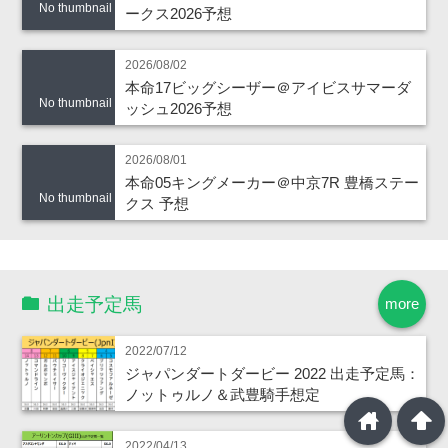
No thumbnail
ークス2026予想
2026/08/02
本命17ビッグシーザー＠アイビスサマーダ
No thumbnail
ッシュ2026予想
2026/08/01
本命05キングメーカー＠中京7R 豊橋ステー
No thumbnail
クス 予想
出走予定馬
more
2022/07/12
ジャパンダートダービー 2022 出走予定馬：
ノットゥルノ＆武豊騎手想定
home
arrowup
2022/04/13