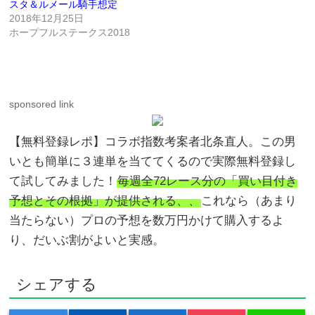
スタ＆ルメール騎手想定
2018年12月25日
ホープフルステークス2018
sponsored link
【無料登録レポ】コラボ指数考案者北条直人。この男
いとも簡単に３連単を当ててくるので実際無料登録し
て試してみました！
毎週全72レース分の「買い目付き
予想とその根拠」が提供される、、
これなら（あまり
当たらない）プロの予想を数万円かけて購入するよ
り、だいぶ割がよいと実感。
シェアする