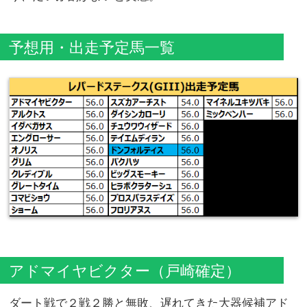
予想用・出走予定馬一覧
アドマイヤビクター（戸崎確定）
ダート戦で２戦２勝と無敗、遅れてきた大器候補アド