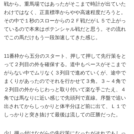
戦から。重馬場ではあったがそこまで時計が出ていた
わけではなく、正直標準からやや高速程度だろうと。
その中で１秒のスローからの２Ｆ戦だがＬ５で上がっ
ているので本来はポテンシャル戦だと思う。その流れ
でこの馬だけもう一段加速してきた感じ。
11番枠から五分のスタート、押して押して先行策をと
って２列目の外を確保する。道中もペースがそこまで
がらない中でムリなく３列目で進めていくが、途中で
まくりがあったのでそれを行かせて３角。３～４角で
２列目の外からじわっと取り付いて楽な手ごたえ、４
角では馬なりに近い感じで先頭列で直線。序盤で追い
出されてからしっかりと体半分ほど前に出て、Ｌ１で
しっかりと突き抜けて最後は流しての圧勝だった。
少し押っ付けながらの先行策になったがそれでもしっ