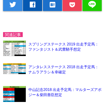
line
twitter
facebook
hatenabookmark
関連記事
スプリングステークス 2019 出走予定馬：
ファンタジスト＆武豊騎手想定
アンタレスステークス 2018 出走予定馬：
ナムラアラシ＆幸確定
中山記念2018 出走予定馬：マルターズアポ
ジー＆柴田善臣想定