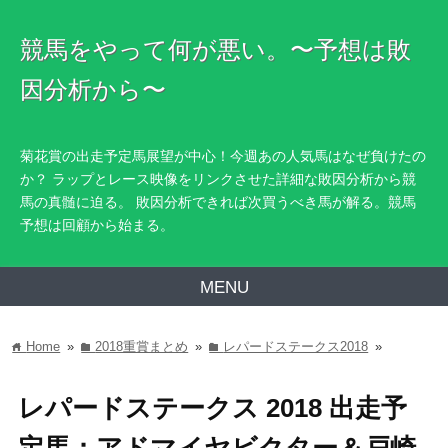
競馬をやって何が悪い。〜予想は敗
因分析から〜
菊花賞の出走予定馬展望が中心！今週あの人気馬はなぜ負けたの
か？ ラップとレース映像をリンクさせた詳細な敗因分析から競
馬の真髄に迫る。 敗因分析できれば次買うべき馬が解る。競馬
予想は回顧から始まる。
MENU
Home
»
2018重賞まとめ
»
レパードステークス2018
»
home
folder
folder
レパードステークス 2018 出走予