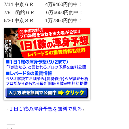
7/14 中京６Ｒ 4万9460円的中！
7/8 函館６Ｒ 6万6660円的中！
6/30 中京８Ｒ 1万7860円的中！
→
１日１鞍の渾身予想を無料で見る
←