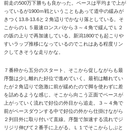
前走の500万下勝ちも良かった。ペースは平均まで上が
っているが1900ｍ戦ということもあって道中の緩みが
きつく13.8-13.6と２角辺りでかなり落としている。そ
こからのＬ５最速ロンスパから３～４角で緩んでＬ２
の坂の上りで再加速している。新潟1800でも起こりや
すいラップ推移になっているのでこれはある程度リン
クしてきそうな走りかな。
７番枠から五分のスタート、そこから促しながらも最
序盤は少し離れた好位で進めていく。最初は離れてい
たが２角辺りで急激に前が緩めたので脚を使わずに差
を詰めるような感じ。そこから向こう正面でペースが
上がっていく流れで好位の外目から追走。３～４角で
前がペースダウンする中で好位の外から仕掛けながら
２列目外に取り付いて直線。序盤で加速する流れでジ
リジリ伸びて２番手に上がる。Ｌ１でそこからしぶと