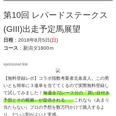
第10
回 レパードステークス
(GIII)出走予定馬展望
日程
：2018年8月5日(
日
)
コース
：新潟ダ1800ｍ
sponsored link
【無料登録レポ】コラボ指数考案者北条直人。この男
いとも簡単に３連単を当ててくるので実際無料登録し
て試してみました！
毎週全72レース分の「買い目付き
予想とその根拠」が提供される、、
これなら（あまり
当たらない）プロの予想を数万円かけて購入するよ
り、だいぶ割がよいと実感。