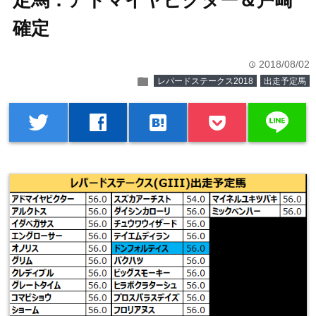
定馬：アドマイヤビクター＆戸崎
確定
2018/08/02
time
folder
レパードステークス2018
出走予定馬
line
twitter
facebook
hatenabookmark