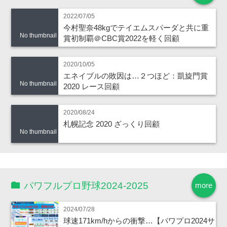
2022/07/05
今村聖奈48kgでテイエムスパーダと共に重
No thumbnail
賞初制覇＠CBC賞2022を軽く回顧
2020/10/05
エネイブルの敗因は…２つほど：凱旋門賞
No thumbnail
2020 レース回顧
2020/08/24
札幌記念 2020 ざっくり回顧
No thumbnail
パワフルプロ野球2024-2025
more
2024/07/28
球速171km/hからの衝撃…【パワプロ2024サ