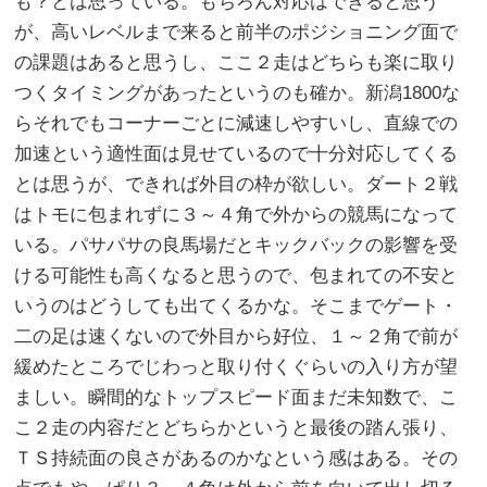
も？とは思っている。もちろん対応はできると思う
が、高いレベルまで来ると前半のポジショニング面で
の課題はあると思うし、ここ２走はどちらも楽に取り
つくタイミングがあったというのも確か。新潟1800な
らそれでもコーナーごとに減速しやすいし、直線での
加速という適性面は見せているので十分対応してくる
とは思うが、できれば外目の枠が欲しい。ダート２戦
はトモに包まれずに３～４角で外からの競馬になって
いる。パサパサの良馬場だとキックバックの影響を受
ける可能性も高くなると思うので、包まれての不安と
いうのはどうしても出てくるかな。そこまでゲート・
二の足は速くないので外目から好位、１～２角で前が
緩めたところでじわっと取り付くぐらいの入り方が望
ましい。瞬間的なトップスピード面まだ未知数で、こ
こ２走の内容だとどちらかというと最後の踏ん張り、
ＴＳ持続面の良さがあるのかなという感はある。その