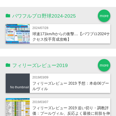
パワフルプロ野球2024-2025
more
2024/07/28
球速171km/hからの衝撃…【パワプロ2024サ
クセス投手育成攻略】
フィリーズレビュー2019
more
2019/03/09
フィリーズレビュー 2019 予想：本命06プー
No thumbnail
ルヴィル
2019/03/07
フィリーズレビュー 2019 追い切り・調教評
価：プールヴィル、反応よく最後に前肢を伸