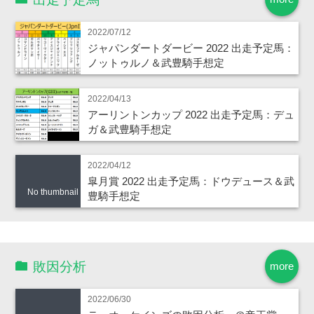
2022/07/12
ジャパンダートダービー 2022 出走予定馬：
ノットゥルノ＆武豊騎手想定
2022/04/13
アーリントンカップ 2022 出走予定馬：デュ
ガ＆武豊騎手想定
2022/04/12
皐月賞 2022 出走予定馬：ドウデュース＆武
No thumbnail
豊騎手想定
敗因分析
more
2022/06/30