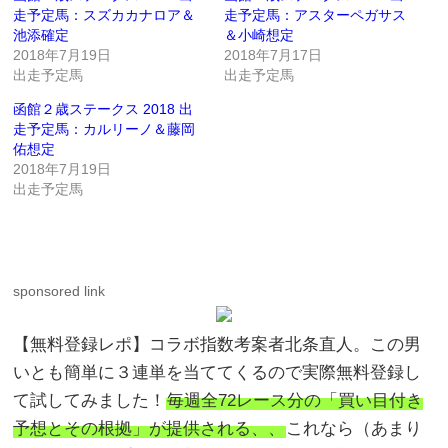
走予定馬：スズカカナロア＆
走予定馬：アスターペガサス
池添確定
＆小崎想定
2018年7月19日
2018年7月17日
出走予定馬
出走予定馬
函館２歳ステークス 2018 出
走予定馬：カルリーノ＆藤岡
佑想定
2018年7月19日
出走予定馬
sponsored link
【無料登録レポ】コラボ指数考案者北条直人。この男
いとも簡単に３連単を当ててくるので実際無料登録し
て試してみました！
毎週全72レース分の「買い目付き
予想とその根拠」が提供される、、
これなら（あまり