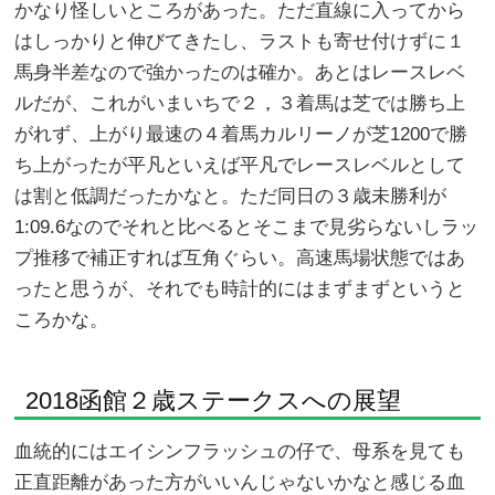
かなり怪しいところがあった。ただ直線に入ってから
はしっかりと伸びてきたし、ラストも寄せ付けずに１
馬身半差なので強かったのは確か。あとはレースレベ
ルだが、これがいまいちで２，３着馬は芝では勝ち上
がれず、上がり最速の４着馬カルリーノが芝1200で勝
ち上がったが平凡といえば平凡でレースレベルとして
は割と低調だったかなと。ただ同日の３歳未勝利が
1:09.6なのでそれと比べるとそこまで見劣らないしラッ
プ推移で補正すれば互角ぐらい。高速馬場状態ではあ
ったと思うが、それでも時計的にはまずまずというと
ころかな。
2018函館２歳ステークスへの展望
血統的にはエイシンフラッシュの仔で、母系を見ても
正直距離があった方がいいんじゃないかなと感じる血