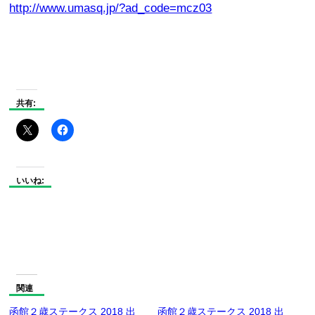
http://www.umasq.jp/?ad_code=mcz03
共有:
いいね:
関連
函館２歳ステークス 2018 出
函館２歳ステークス 2018 出