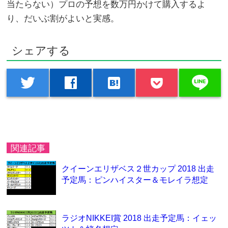
当たらない）プロの予想を数万円かけて購入するよ
り、だいぶ割がよいと実感。
シェアする
line
twitter
facebook
hatenabookmark
関連記事
クイーンエリザベス２世カップ 2018 出走
予定馬：ピンハイスター＆モレイラ想定
ラジオNIKKEI賞 2018 出走予定馬：イェッ