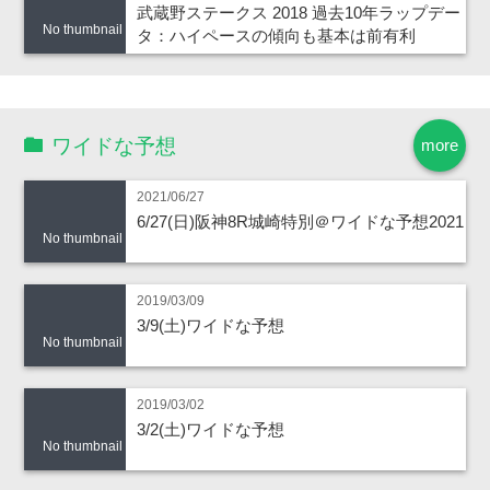
武蔵野ステークス 2018 過去10年ラップデー
No thumbnail
タ：ハイペースの傾向も基本は前有利
ワイドな予想
more
2021/06/27
6/27(日)阪神8R城崎特別＠ワイドな予想2021
No thumbnail
2019/03/09
3/9(土)ワイドな予想
No thumbnail
2019/03/02
3/2(土)ワイドな予想
No thumbnail