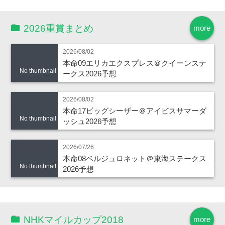
2026重賞まとめ
more
2026/08/02
本命09エリカエクスプレス＠クイーンステ
No thumbnail
ークス2026予想
2026/08/02
本命17ビッグシーザー＠アイビスサマーダ
No thumbnail
ッシュ2026予想
2026/07/26
本命08ベルジュロネット＠東海ステークス
No thumbnail
2026予想
NHKマイルカップ2018
more