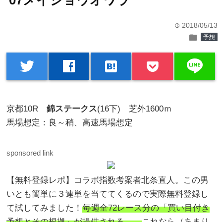
07メイショウオワラ
2018/05/13
time
folder
予想
line
twitter
facebook
hatenabookmark
京都10R
錦ステークス
(16下) 芝外1600ｍ
馬場想定：良～稍、高速馬場想定
sponsored link
【無料登録レポ】コラボ指数考案者北条直人。この男
いとも簡単に３連単を当ててくるので実際無料登録し
て試してみました！
毎週全72レース分の「買い目付き
予想とその根拠」が提供される、、
これなら（あまり