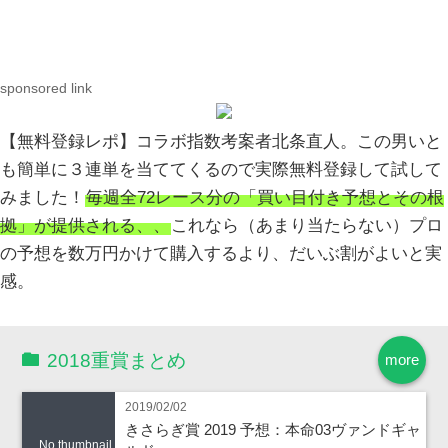
sponsored link
【無料登録レポ】コラボ指数考案者北条直人。この男いと
も簡単に３連単を当ててくるので実際無料登録して試して
みました！
毎週全72レース分の「買い目付き予想とその根
拠」が提供される、、
これなら（あまり当たらない）プロ
の予想を数万円かけて購入するより、だいぶ割がよいと実
感。
2018重賞まとめ
more
2019/02/02
きさらぎ賞 2019 予想：本命03ヴァンドギャ
No thumbnail