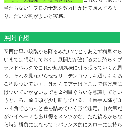
当たらない）プロの予想を数万円かけて購入するよ
り、だいぶ割がよいと実感。
展開予想
関西は早い段階から降るみたいでとりあえず稍重ぐら
いまでは想定しておく。展開だが逃げるのは恐らくブ
ランドベルグでこれが短期気味に引っ張っていくと思
う。それを見ながらセセリ、デンコウリキ辺りももあ
る程度ついていく、外からモアナはそこまで逃げ馬に
はついていかないまでも２列目ぐらいを意識してとい
うところ。前３頭が少し離している、４番手以降が３
～４角でじわっと差を詰めていく形で想定。雨次第だ
がハイペースもあり得るメンツかな。ただ後ろからな
ら時計勝負にはなってもバランス的にスローには持ち