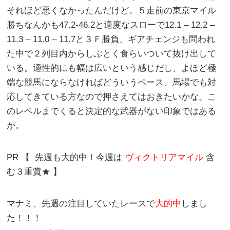
それほど悪くなかったんだけど。５走前の東京マイル
勝ちなんかも47.2-46.2と適度なスローで12.1 – 12.2 –
11.3 – 11.0 – 11.7と３Ｆ勝負、ギアチェンジも問われ
た中で２列目内からしぶとく食らいついて抜け出して
いる。適性的にも幅は広いという感じだし、よほど極
端な競馬にならなければどういうペース、馬場でも対
応してきている方なので押さえてはおきたいかな。こ
のレベルまでくると決定的な武器がない印象ではある
が。
PR 【
先週も大的中！今週は
ヴィクトリアマイル
含
む３重賞★ 】
マナミ、先週の注目していたレースで
大的中
しまし
た！！！