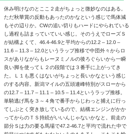
休み明けなのとここ２走がちょっと微妙なのはある。
ただ秋華賞の反動もあったのかなという感じで馬体減
もその辺りか。CWの追い切りもハードにやられている
し過程も詰まっていていい感じ。そのうえでローズＳ
が結構よくて、46.4-46.9と平均からの12.2 – 12.0 –
11.6 – 11.3 – 12.0というラップ推移で中団外々からロ
スがありながらもレーヌミノルの後ろぐらいから一瞬
良い脚を使ってＬ２の段階では３番手に上がってき
た。Ｌ１も悪くはないがちょっと長いかなという感じ
のする内容。新潟マイルの五頭連峰特別がスローから
の12.7 – 11.7 – 11.1 – 10.5 – 11.4というラップ推移。
単騎逃げ馬を３～４角で番手からじわっと捕えに行っ
てしぶとく突き放しているので、結構エンジンがかか
ってからのＴＳ持続がいいんじゃないかなと。前走の
節分Ｓは力の要る馬場で47.2-46.7と平均で流れた中で