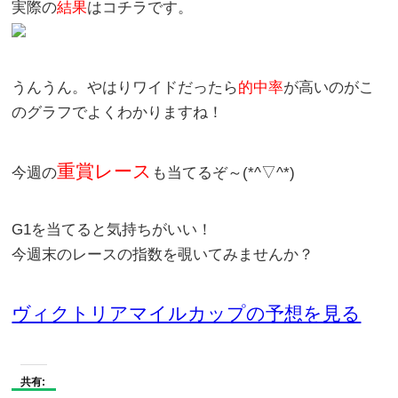
実際の
結果
はコチラです。
うんうん。やはりワイドだったら
的中率
が高いのがこ
のグラフでよくわかりますね！
重賞レース
今週の
も当てるぞ～(*^▽^*)
G1を当てると気持ちがいい！
今週末のレースの
指数
を覗いてみませんか？
ヴィクトリアマイルカップの予想を見る
共有: