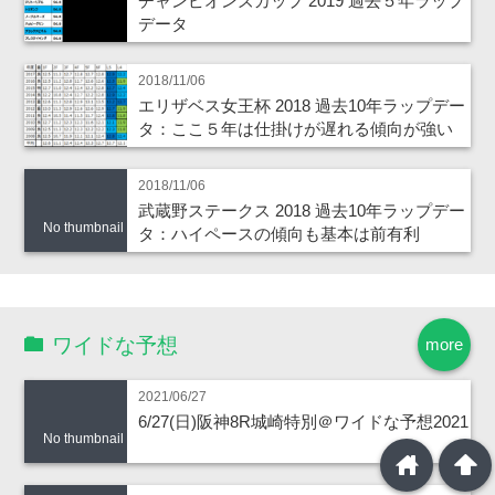
チャンピオンズカップ 2019 過去５年ラップ
データ
2018/11/06
エリザベス女王杯 2018 過去10年ラップデー
タ：ここ５年は仕掛けが遅れる傾向が強い
2018/11/06
武蔵野ステークス 2018 過去10年ラップデー
No thumbnail
タ：ハイペースの傾向も基本は前有利
ワイドな予想
more
2021/06/27
6/27(日)阪神8R城崎特別＠ワイドな予想2021
No thumbnail
home
arrowup