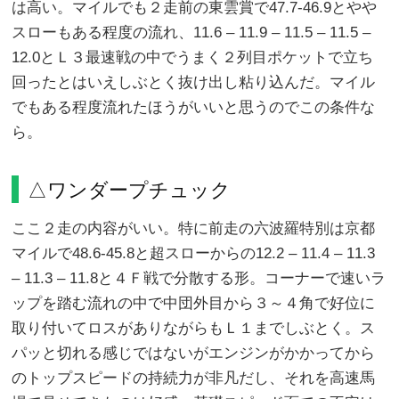
は高い。マイルでも２走前の東雲賞で47.7-46.9とやや
スローもある程度の流れ、11.6 – 11.9 – 11.5 – 11.5 –
12.0とＬ３最速戦の中でうまく２列目ポケットで立ち
回ったとはいえしぶとく抜け出し粘り込んだ。マイル
でもある程度流れたほうがいいと思うのでこの条件な
ら。
△ワンダープチュック
ここ２走の内容がいい。特に前走の六波羅特別は京都
マイルで48.6-45.8と超スローからの12.2 – 11.4 – 11.3
– 11.3 – 11.8と４Ｆ戦で分散する形。コーナーで速いラ
ップを踏む流れの中で中団外目から３～４角で好位に
取り付いてロスがありながらもＬ１までしぶとく。ス
パッと切れる感じではないがエンジンがかかってから
のトップスピードの持続力が非凡だし、それを高速馬