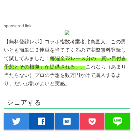
sponsored link
【無料登録レポ】コラボ指数考案者北条直人。この男
いとも簡単に３連単を当ててくるので実際無料登録し
て試してみました！
毎週全72レース分の「買い目付き
予想とその根拠」が提供される、、
これなら（あまり
当たらない）プロの予想を数万円かけて購入するよ
り、だいぶ割がよいと実感。
シェアする
line
twitter
facebook
hatenabookmark