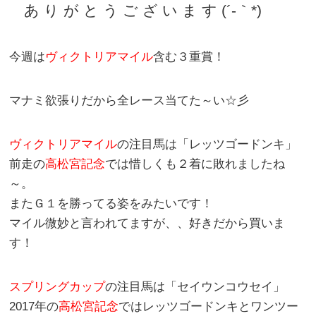
あ り が と う ご ざ い ま す (´-｀*)
今週は
ヴィクトリアマイル
含む３重賞！
マナミ欲張りだから全レース当てた～い☆彡
ヴィクトリアマイル
の注目馬は「
レッツゴードンキ
」
前走の
高松宮記念
では惜しくも２着に敗れましたね
～。
またＧ１を勝ってる姿をみたいです！
マイル微妙と言われてますが、、好きだから買いま
す！
スプリングカップ
の注目馬は「
セイウンコウセイ
」
2017年の
高松宮記念
では
レッツゴードンキ
とワンツー