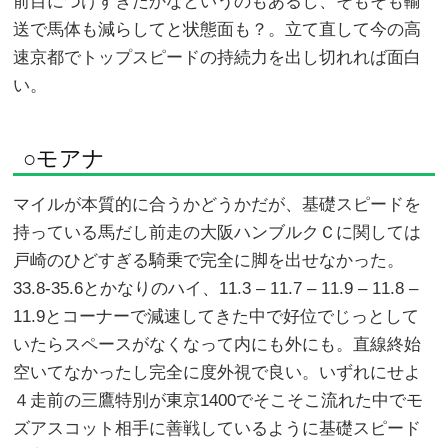
前目につけすぎたかなというのもあるし、そもそも輸
送で馬体も減らしてと状態面も？。立て直して今の高
速京都でトップスピードの持続力を出し切れれば面白
い。
○モアナ
マイルが本質的に合うかどうかだが、基礎スピードを
持っている馬だし前走の大阪ハンブルクＣに関しては
戸崎のひどすぎる騎乗で完全に脚を出せなかった。
33.8-35.6とかなりのハイ、11.3 – 11.7 – 11.9 – 11.8 –
11.9とコーナーで減速してきた中で好位でじっとして
いたらスペースがなくなって内にも外にも。直線終始
空いてなかったし完全に度外視で良い。いずれにせよ
４走前の三鷹特別が東京1400でそこそこ流れた中でモ
ズアスコット相手に善戦しているように基礎スピード