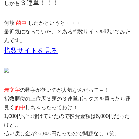
３連単
！！！
しかも
何故
的中
したかというと・・・
最近気になっていた、とある指数サイトを覗いてみた
んです。
指数サイトを見る
赤文字
の数字が低いのが人気なんだって～！
指数順位の上位馬３頭の３連単ボックスを買ったら運
良く
的中
しちゃったってわけ ♪
1,000円
ずつ賭けていたので投資金額は
6,000円
だった
けど…
払い戻し金が
56,800円
だったので問題なし（笑）