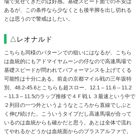
場で見せてきたのは好感。基礎スピード面での不安は
あるが、この条件なら少なくとも後半脚を出し切れる
とは思うので警戒はしたい。
△レオナルド
こちらも同様のパターンでの狙いにはなるが、こちら
は血統的にもアドマイヤムーンの仔なので高速馬場で
基礎スピードが問われてパフォーマンスを上げてくる
可能性は十分にある。前走の京都マイル戦の三年坂特
別、48.2-45.6とこちらも超スロー、12.1 – 11.6 – 11.2
– 11.3 – 11.5のラップ推移で４Ｆ戦Ｌ３最速という中で
２列目の一つ外というようなところから直線でしぶと
く伸び続けた。こういうタイプだし高速馬場が合って
いるのは血統からも確かだと思う。あとは全体で流れ
てやれるかどうかは血統面からのプラスアルファで。