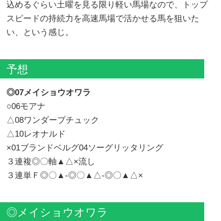
込めるぐらい土曜を見る限り軽い馬場なので、トップ
スピードの持続力を高速馬場で活かせる馬を狙いた
い、という感じ。
予想
◎07メイショウオワラ
○06モアナ
△08ワンダープチュック
△10レオナルド
×01ブランドベルグ04ソーグリッタリング
３連複◎〇軸▲△×流し
３連単Ｆ◎〇▲-◎〇▲△-◎〇▲△×
◎メイショウオワラ