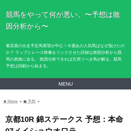
競馬をやって何が悪い。〜予想は敗
因分析から〜
菊花賞の出走予定馬展望が中心！今週あの人気馬はなぜ負けたの
か？ ラップとレース映像をリンクさせた詳細な敗因分析から競
馬の真髄に迫る。 敗因分析できれば次買うべき馬が解る。競馬
予想は回顧から始まる。
MENU
Home
»
予想
»
home
folder
京都10R 錦ステークス 予想：本命