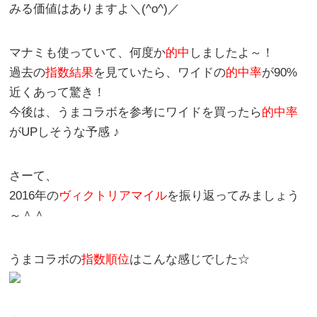
みる価値はありますよ＼(^o^)／
マナミも使っていて、何度か
的中
しましたよ～！
過去の
指数結果
を見ていたら、ワイドの
的中率
が90%
近くあって驚き！
今後は、
うまコラボ
を参考にワイドを買ったら
的中率
がUPしそうな予感 ♪
さーて、
2016年の
ヴィクトリアマイル
を振り返ってみましょう
～＾＾
うまコラボ
の
指数順位
はこんな感じでした☆